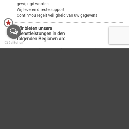
gewijzigd worden
Wij leveren directe support
ContinYou regelt veiligheid van uw gegevens
Wir bieten unsere
Dienstleistungen in den
folgenden Regionen an:
Nijmegen, Wijchen, Beuningen, Lent, Oosterhout,
Bemmel, Elst, Arnheim, Ooij, Millingen aan de Rijn,
Kranenburg, Kleve, Groesbeek, Heilig Landstichting, Berg
en Dal, Ubbergen, Malden, Heumen, Molenhoek, Mook &
Middelaar, Plasmolen, Overasselt, Nederasselt, Grave,
Cuijk, Beers, Katwijk, Linden, Haps, Mill, Wanroij,
Rijkevoort, Volkel, Uden, Sint Anthonis, Stevensbeek,
Boxmeer, Beugen, Oeffelt, Overloon, Venray, Oostrum,
Wanssum, Well, Bergen, Nieuw Bergen, Siebengewald,
Goch, Afferden, Heijen, Ven-Zelderheide, Milsbeek,
Ottersum, Gennep
Wünschen Sie weitere
Informationen?