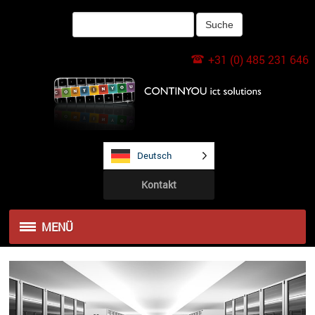
+31 (0) 485 231 646
Deutsch
Kontakt
MENÜ