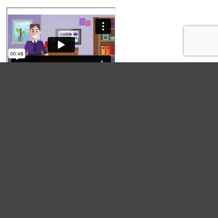
s en place votre paquet, afin que
mieux à votre organisation. Les
ention à la disponibilité continue de