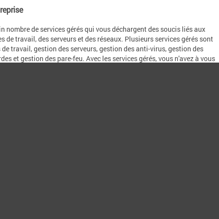
reprise
n nombre de services gérés qui vous déchargent des soucis liés aux
es de travail, des serveurs et des réseaux. Plusieurs services gérés sont
de travail, gestion des serveurs, gestion des anti-virus, gestion des
es et gestion des pare-feu. Avec les services gérés, vous n'avez à vous
, conseillons, réparons, surveillons et gérons les services TIC que vous
nt fixe par mois. Pour le montant mensuel, vous êtes alors assuré d'un
postes de travail stables.
rvices gérés qui conviennent le mieux à votre organisation. Nous metton
nt TIC performant. Nous choisissons les services qui correspondent le 
axés sur la garantie que vous ne devez pas consacrer du temps et de l'att
oûts transparents à l'avance.
s dans les régions suivantes :