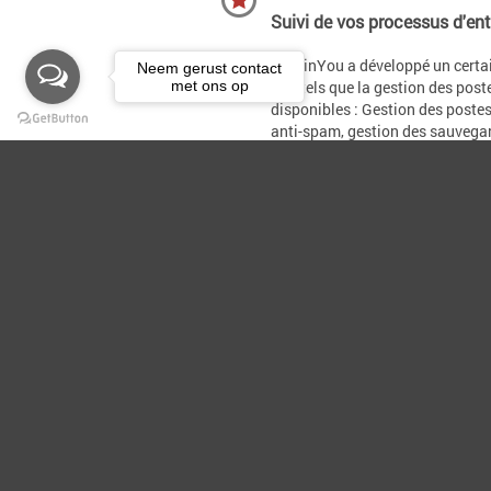
Suivi de vos processus d'ent
ContinYou a développé un certai
Neem gerust contact
met ons op
TIC, tels que la gestion des post
disponibles : Gestion des postes 
anti-spam, gestion des sauvegard
soucier de rien : nous installons
avez choisis. Ceci pour un monta
réseau stable, de serveurs et de 
Les bons conseils
Nous vous conseillons sur les se
vous disposiez d'un environneme
services gérés sont entièrement 
votre infrastructure TIC à des c
Nous fournissons nos service