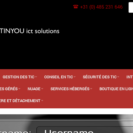
+31 (0) 485 231 646
GESTION DES TIC
CONSEIL EN TIC
SÉCURITÉ DES TIC
IN
ES GÉRÉS
NUAGE
SERVICES HÉBERGÉS
BOUTIQUE EN LIG
ÈRE ET DÉTACHEMENT