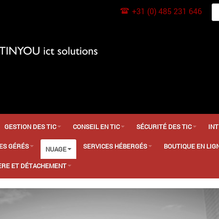
+31 (0) 485 231 646
GESTION DES TIC
CONSEIL EN TIC
SÉCURITÉ DES TIC
IN
ES GÉRÉS
SERVICES HÉBERGÉS
BOUTIQUE EN LIG
NUAGE
ÈRE ET DÉTACHEMENT