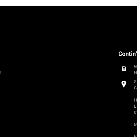
Contin
G
n
N
S
G
H
L
0
M
K