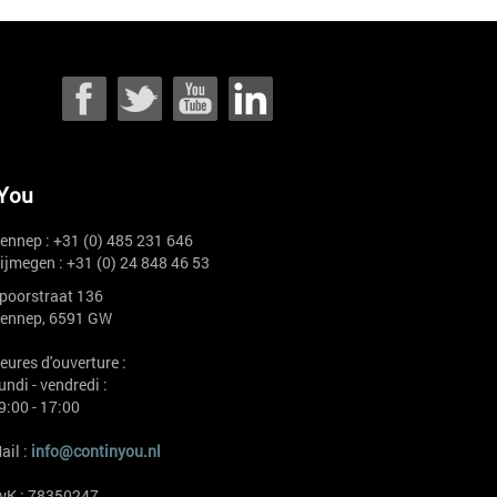
You
ennep : +31 (0) 485 231 646
ijmegen : +31 (0) 24 848 46 53
poorstraat 136
ennep, 6591 GW
eures d'ouverture :
undi - vendredi :
9:00 - 17:00
ail :
info@continyou.nl
vK : 78350247