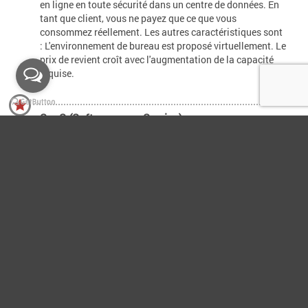
en ligne en toute sécurité dans un centre de données. En
tant que client, vous ne payez que ce que vous
consommez réellement. Les autres caractéristiques sont
: L'environnement de bureau est proposé virtuellement. Le
prix de revient croît avec l'augmentation de la capacité
requise.
SaaS (Software as a Service)
Le logiciel en tant que service, souvent abrégé en SaaS,
également connu sous le nom de logiciel à la demande,
est un logiciel proposé comme un service en ligne. Vous
ne devez pas acheter le logiciel, mais conclure un contrat
mensuel par utilisateur, par exemple. Le fournisseur de
SaaS se charge de l'installation, de la maintenance et de
la gestion ; vous accédez au logiciel via l'internet à partir
du fournisseur de SaaS. Des exemples de ces services
sont Microsoft Office 365, Google Apps, CRM online, etc.
Privé