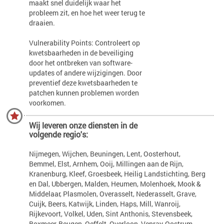
maakt snel duidelijk waar het
probleem zit, en hoe het weer terug te
draaien.
Vulnerability Points: Controleert op
kwetsbaarheden in de beveiliging
door het ontbreken van software-
updates of andere wijzigingen. Door
preventief deze kwetsbaarheden te
patchen kunnen problemen worden
voorkomen.
Wij leveren onze diensten in de
volgende regio's:
Nijmegen, Wijchen, Beuningen, Lent, Oosterhout,
Bemmel, Elst, Arnhem, Ooij, Millingen aan de Rijn,
Kranenburg, Kleef, Groesbeek, Heilig Landstichting, Berg
en Dal, Ubbergen, Malden, Heumen, Molenhoek, Mook &
Middelaar, Plasmolen, Overasselt, Nederasselt, Grave,
Cuijk, Beers, Katwijk, Linden, Haps, Mill, Wanroij,
Rijkevoort, Volkel, Uden, Sint Anthonis, Stevensbeek,
Boxmeer, Beugen, Oeffelt, Overloon, Venray, Oostrum,